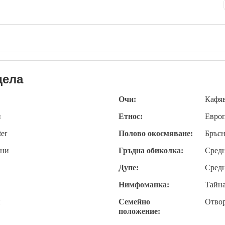
дела
Очи:
Кафя
и
Етнос:
Евро
ter
Полово окосмяване:
Бръсн
ени
Гръдна обиколка:
Сред
Дупе:
Сред
Нимфоманка:
Тайн
и
Семейно
Отво
положение: