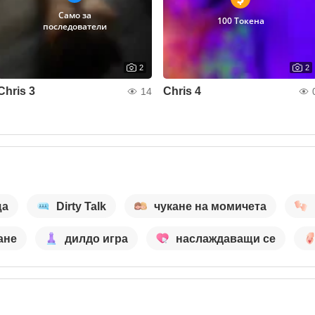
Само за
100 Токена
последователи
2
2
Chris 3
Chris 4
14
ща
Dirty Talk
чукане на момичета
ане
дилдо игра
наслаждаващи се