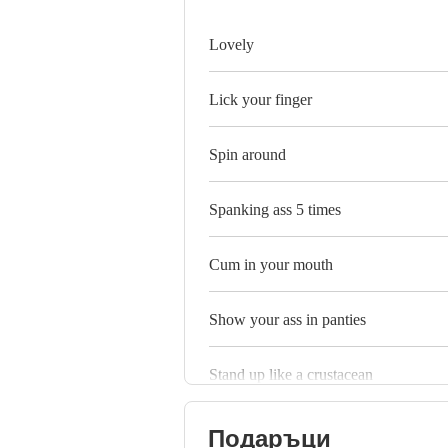
Lovely
Lick your finger
Spin around
Spanking ass 5 times
Cum in your mouth
Show your ass in panties
Stand up like a crustacean
Подаръци