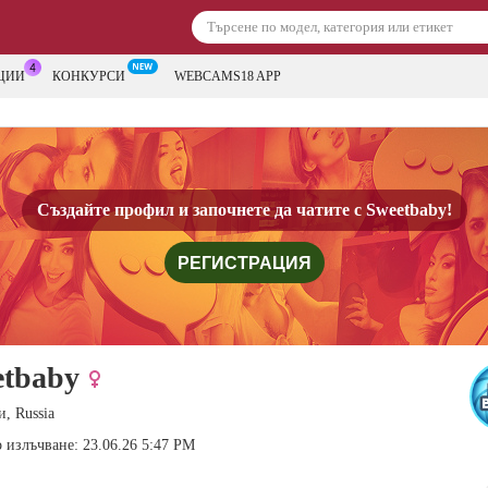
ЦИИ
КОНКУРСИ
WEBCAMS18 APP
Създайте профил и започнете да чатите с
Sweetbaby!
РЕГИСТРАЦИЯ
etbaby
и, Russia
 излъчване: 23.06.26 5:47 PM