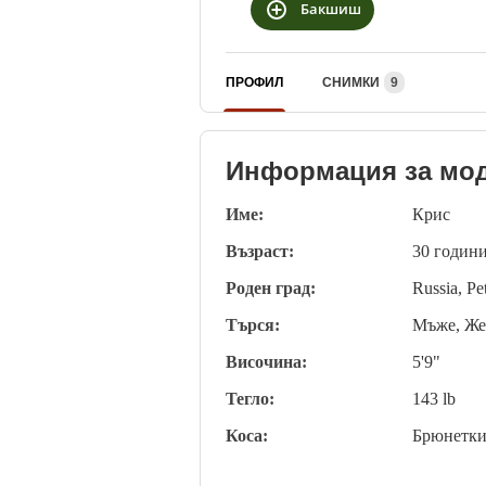
Бакшиш
ПРОФИЛ
СНИМКИ
9
Информация за мо
Име:
Крис
Възраст:
30 годин
Роден град:
Russia, Pe
Търся:
Мъже, Ж
Височина:
5'9"
Тегло:
143 lb
Коса:
Брюнетк