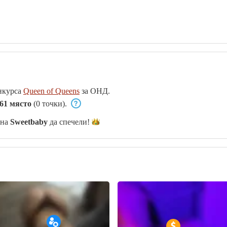
нкурса
Queen of Queens
за ОНД.
61 място
(0 точки).
 на
Sweetbaby
да
спечели!