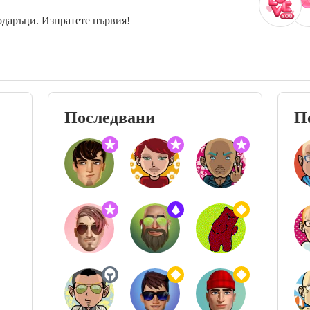
одаръци. Изпратете първия!
Последвани
П