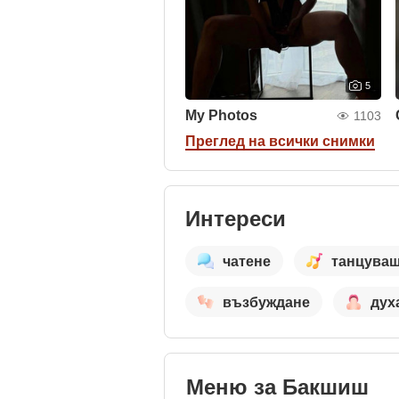
5
My Photos
1103
Преглед на всички снимки
Интереси
чатене
танцува
възбуждане
дух
Меню за Бакшиш