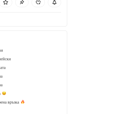
ви
пейски
ата
нa
нa
а
рена
връзка