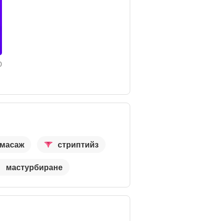
0
масаж
стриптийз
мастурбиране