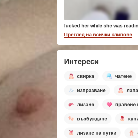
Преглед на всички клипове
Интереси
свирка
чатене
изпразване
лапа
лизане
правене 
възбуждане
кун
лизане на путки