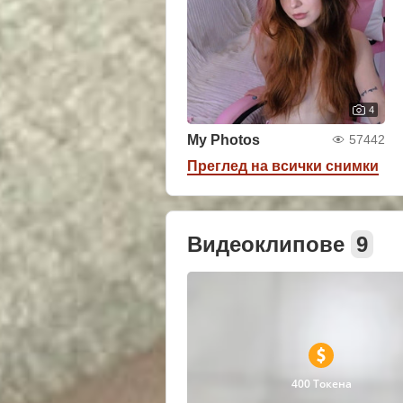
4
My Photos
57442
Преглед на всички снимки
Видеоклипове
9
400 Токена