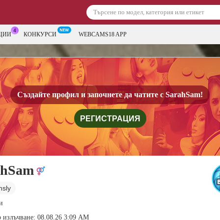
ЦИИ
КОНКУРСИ
WEBCAMS18 APP
Създайте профил и започнете да чатите с
SarahSam!
РЕГИСТРАЦИЯ
ahSam
nsly
и
 излъчване: 08.08.26 3:09 AM