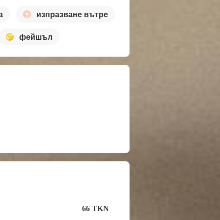
а
изпразване вътре
фейшъл
66 TKN