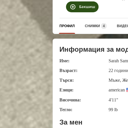
Бакшиш
ПРОФИЛ
СНИМКИ
4
ВИДЕ
Информация за мо
Име:
Sarah Sam
Възраст:
22 годин
Търся:
Мъже, Же
Езици:
american
Височина:
4'11"
Тегло:
99 lb
За мен