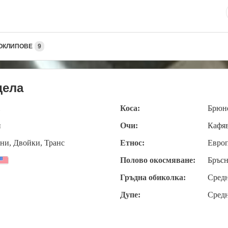
ОКЛИПОВЕ
9
дела
Коса:
Брюн
и
Очи:
Кафя
ни, Двойки, Транс
Етнос:
Евро
Полово окосмяване:
Бръсн
Гръдна обиколка:
Сред
Дупе:
Сред