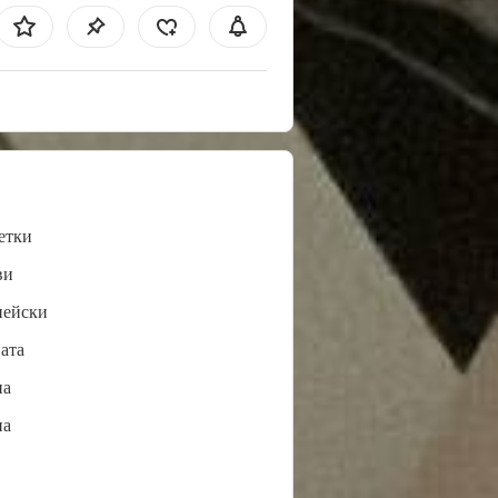
етки
ви
пейски
ата
нa
нa