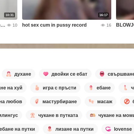
10:31
16:17
fucked her while she was reading a book
hot sex cum in pussy record
BLOWJ
10
16
духане
двойки се ебат
свършване
не на хуй
игра с пръсти
ебане
ч
на любов
мастурбиране
масаж
илингус
чукане в путката
чукане на мом
ебане на путки
лизане на путки
lovense