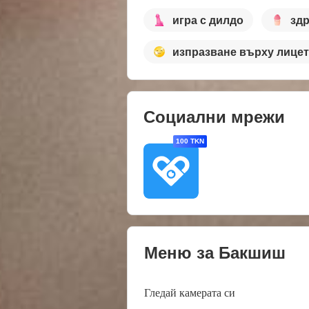
игра с дилдо
здр
изпразване върху лице
Социални мрежи
100 TKN
Меню за Бакшиш
Гледай камерата си