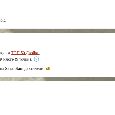
cold
нкурса
ТОП 50 Двойки
.
9 място
(9 точки).
 на
SarahSam
да
спечели!