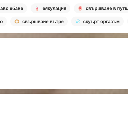
аво ебане
еякулация
свършване в путк
то
свършване вътре
скуърт оргазъм