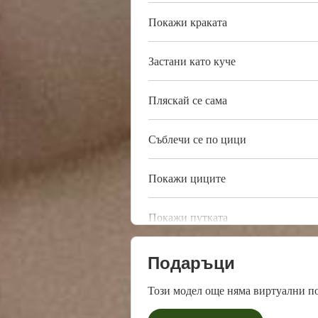
Покажи краката
Застани като куче
Пляскай се сама
Съблечи се по цици
Покажи циците
Покажи путката
Подаръци
Този модел още няма виртуални п