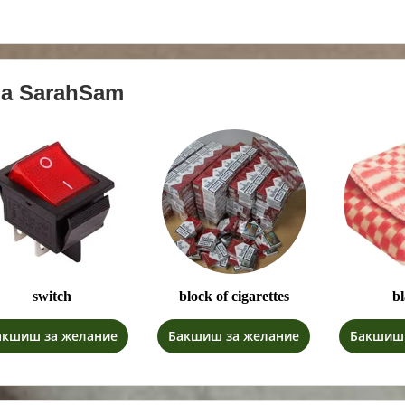
на
SarahSam
switch
block of cigarettes
b
акшиш за желание
Бакшиш за желание
Бакшиш 