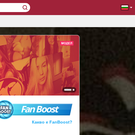
Fan Boost
Какво е FanBoost?