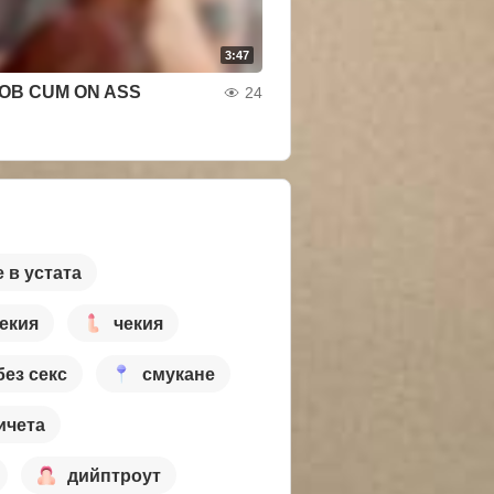
3:47
OB CUM ON ASS
24
 в устата
екия
чекия
без секс
смукане
ичета
дийптроут