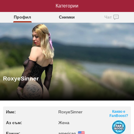
RoxyeSinner
Категории
Профил
Снимки
Чат
RoxyeSinner
Име:
RoxyeSinner
Какво е
FanBoost?
Аз съм:
Жена
Езици:
american