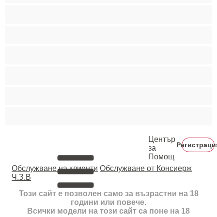
Пушещи жени
Средни гърди
Тийнейджъри 18+
Фетиш
Цветнокожи
Червенокоси
Център
Регистраци
за
Помощ
Oбслужване на клиенти
Обслужване от Консиерж
Ч.З.В
Този сайт е позволен само за възрастни на 18
години или повече.
Всички модели на този сайт са поне на 18