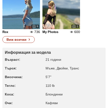
9
1
736
600
Rox
My Photos
Виж всички
Информация за модела
Възраст:
21 години
Търся:
Мъже, Двойки, Транс
Височина:
5'7"
Тегло:
110 lb
Коса:
Блондинки
Очи:
Кафяви