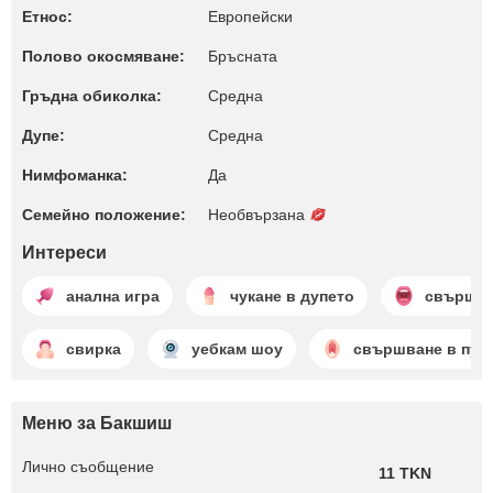
Етнос:
Европейски
Полово окосмяване:
Бръсната
Гръдна обиколка:
Среднa
Дупе:
Среднa
Нимфоманка:
Да
Семейно положение:
Необвързана
Интереси
анална игра
чукане в дупето
свършва
свирка
уебкам шоу
свършване в пут
Меню за Бакшиш
Лично съобщение
11 TKN